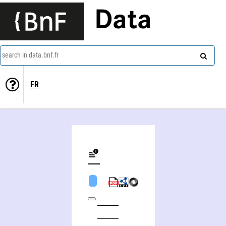
Data
search in data.bnf.fr
FR