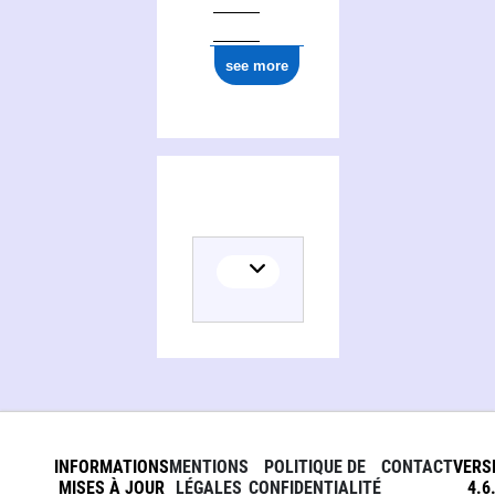
see more
INFORMATIONS
MENTIONS
POLITIQUE DE
CONTACT
VERS
MISES À JOUR
LÉGALES
CONFIDENTIALITÉ
4.6