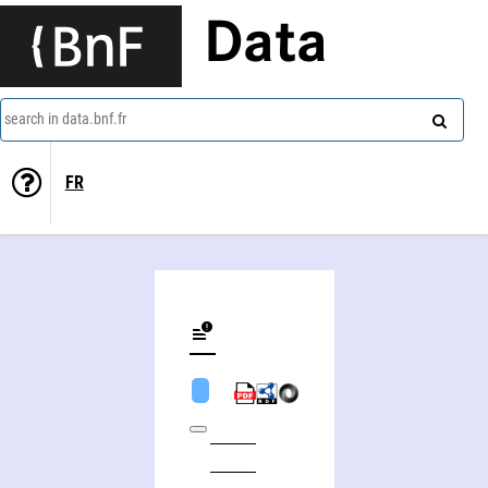
Data
search in data.bnf.fr
FR