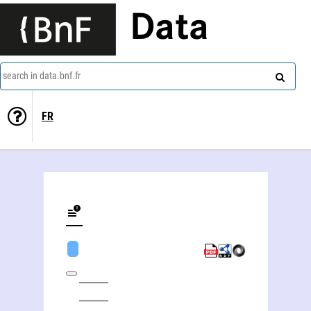
Data
search in data.bnf.fr
FR