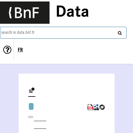
Data
search in data.bnf.fr
FR