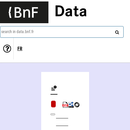
Data
search in data.bnf.fr
FR