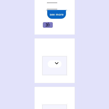
ark:/12148/cb16776961s
see more