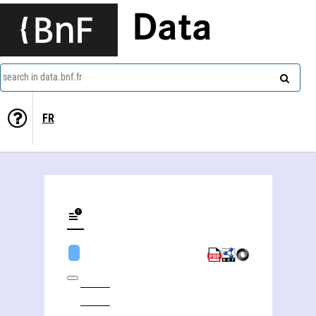
Data
search in data.bnf.fr
FR