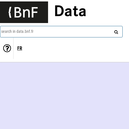
Data
search in data.bnf.fr
FR