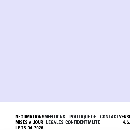
INFORMATIONS
MENTIONS
POLITIQUE DE
CONTACT
VERS
MISES À JOUR
LÉGALES
CONFIDENTIALITÉ
4.6
LE 28-04-2026