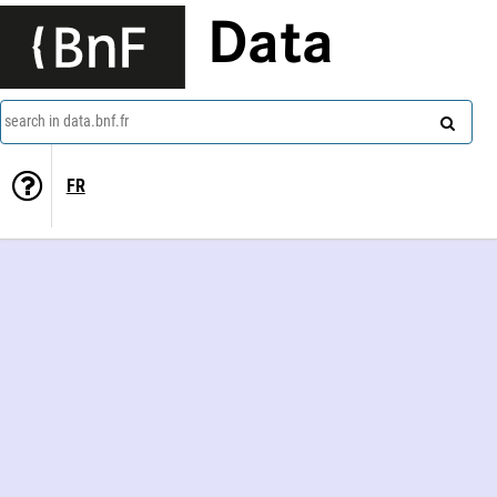
Data
search in data.bnf.fr
FR