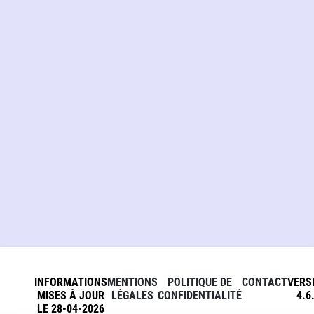
INFORMATIONS
MENTIONS
POLITIQUE DE
CONTACT
VERS
MISES À JOUR
LÉGALES
CONFIDENTIALITÉ
4.6
LE 28-04-2026