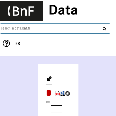
Data
search in data.bnf.fr
FR