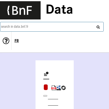
Data
search in data.bnf.fr
FR