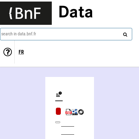
Data
search in data.bnf.fr
FR