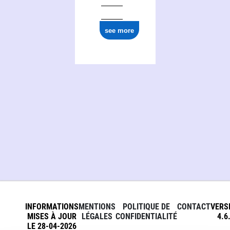
ark:/12148/cb16853877x
see more
INFORMATIONS
MENTIONS
POLITIQUE DE
CONTACT
VERS
MISES À JOUR
LÉGALES
CONFIDENTIALITÉ
4.6
LE 28-04-2026