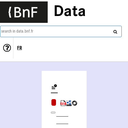
Data
search in data.bnf.fr
FR