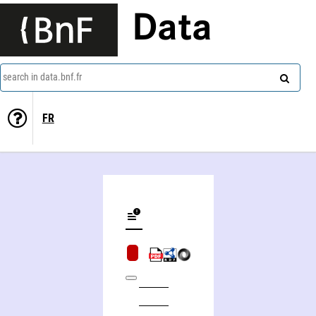
Data
search in data.bnf.fr
FR