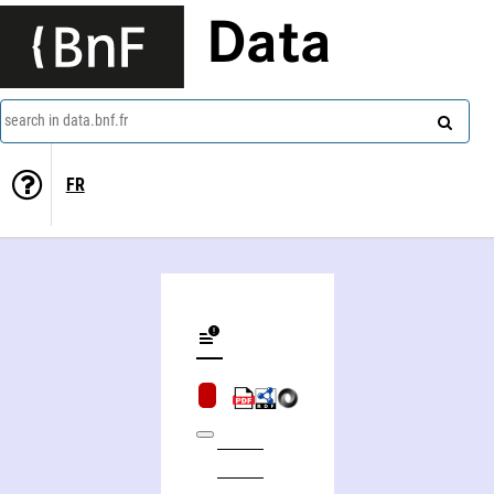
Data
search in data.bnf.fr
FR