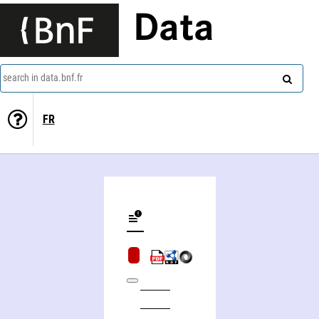
Data
search in data.bnf.fr
FR