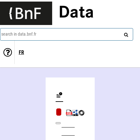
Data
search in data.bnf.fr
FR