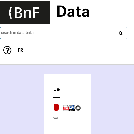
Data
search in data.bnf.fr
FR