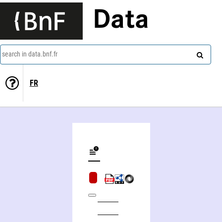
Data
search in data.bnf.fr
FR