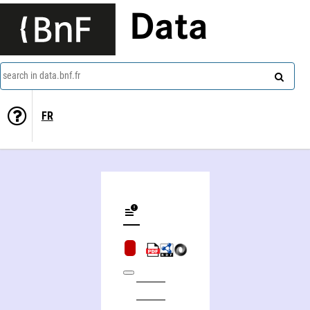
Data
search in data.bnf.fr
FR