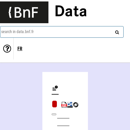
Data
search in data.bnf.fr
FR