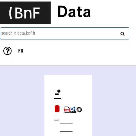
Data
search in data.bnf.fr
FR