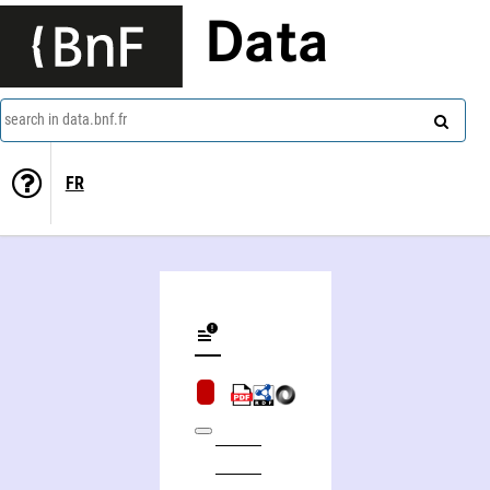
Data
search in data.bnf.fr
FR