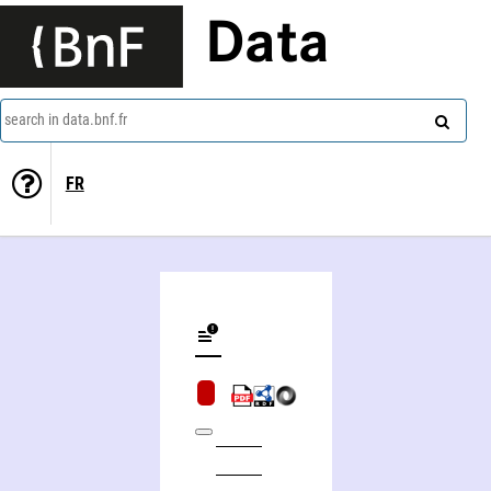
Data
search in data.bnf.fr
FR