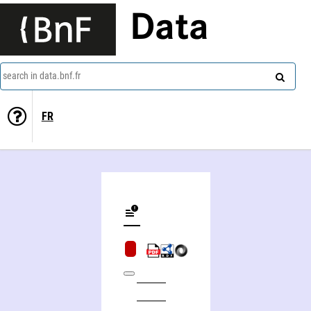
Data
search in data.bnf.fr
FR