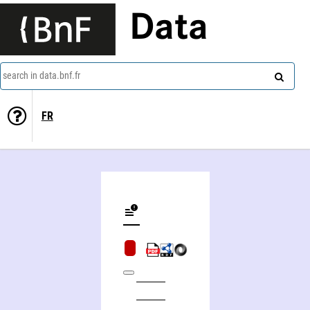
Data
search in data.bnf.fr
FR