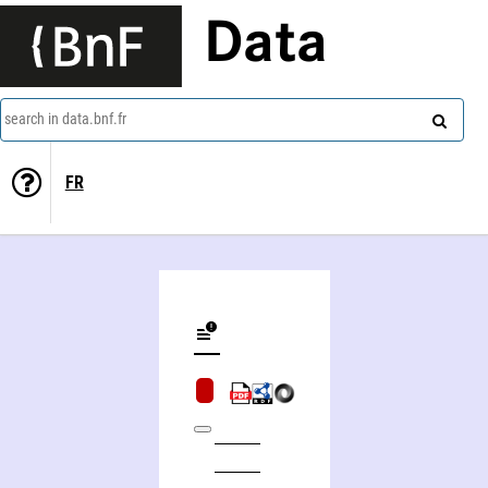
Data
search in data.bnf.fr
FR