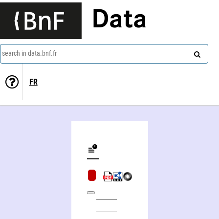
Data
search in data.bnf.fr
FR