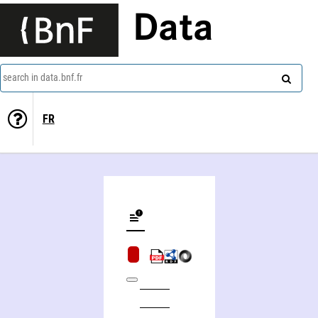
Data
search in data.bnf.fr
FR
François-Joseph Jary ou Jarry