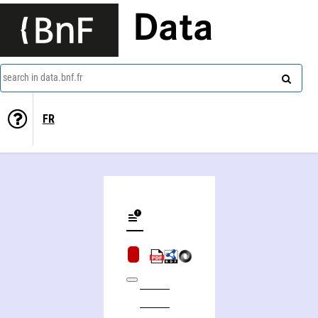
Data
search in data.bnf.fr
FR