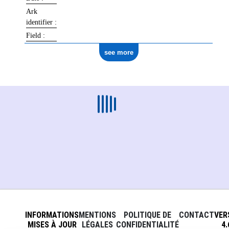
Ark
identifier
:
Field
:
see more
INFORMATIONS
MENTIONS
POLITIQUE DE
CONTACT
VER
MISES À JOUR
LÉGALES
CONFIDENTIALITÉ
4.