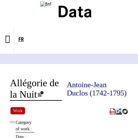
Panneau de gestion des cookies
Data
FR
Allégorie de
Antoine-Jean
la Nuit
Duclos (1742-1795)
Work
Category
of work
:
Date
: