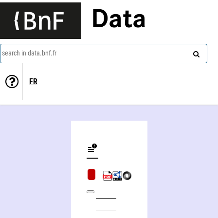
Data
search in data.bnf.fr
FR