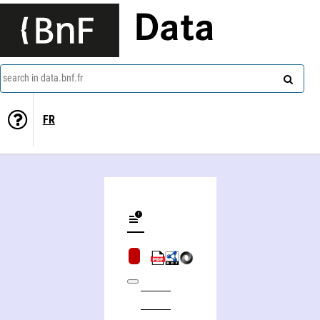
Data
search in data.bnf.fr
FR