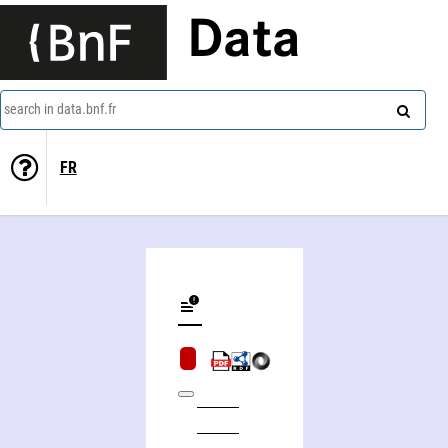
Data
search in data.bnf.fr
FR