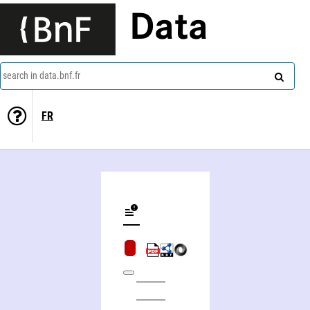
Data
search in data.bnf.fr
FR