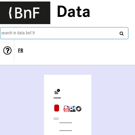
Data
search in data.bnf.fr
FR