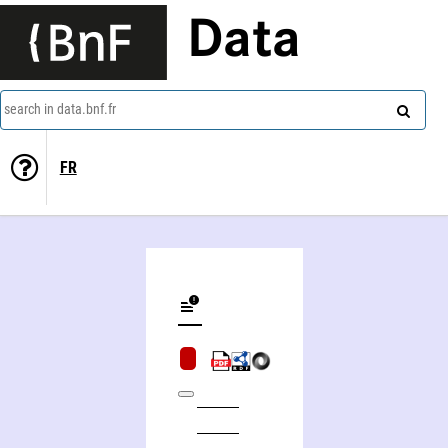
Data
search in data.bnf.fr
FR