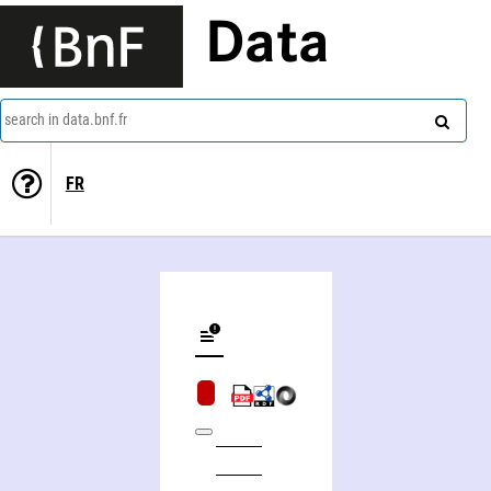
Data
search in data.bnf.fr
FR
La pêche au filet dit verveux ou vervier