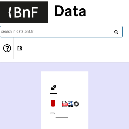
Data
search in data.bnf.fr
FR