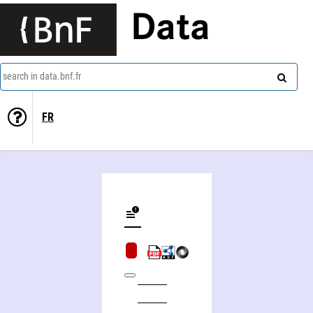
Data
search in data.bnf.fr
FR