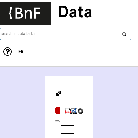
Data
search in data.bnf.fr
FR