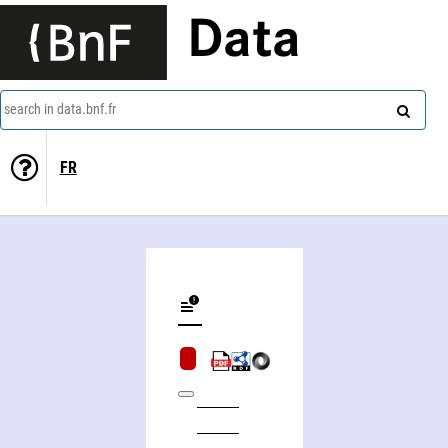
Data
search in data.bnf.fr
FR