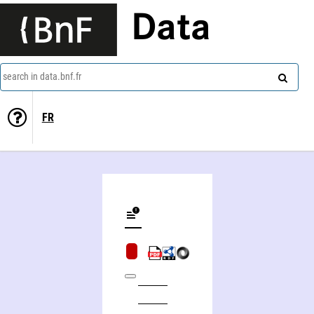
Data
search in data.bnf.fr
FR