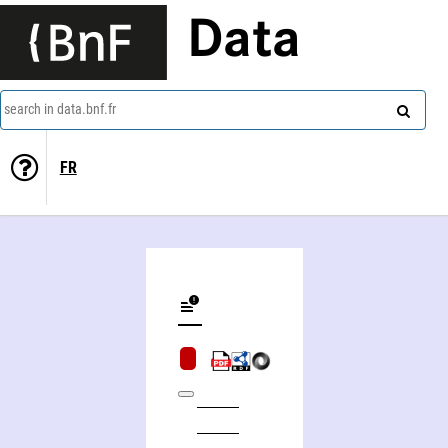
Data
search in data.bnf.fr
FR