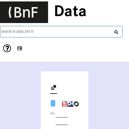
Data
search in data.bnf.fr
FR