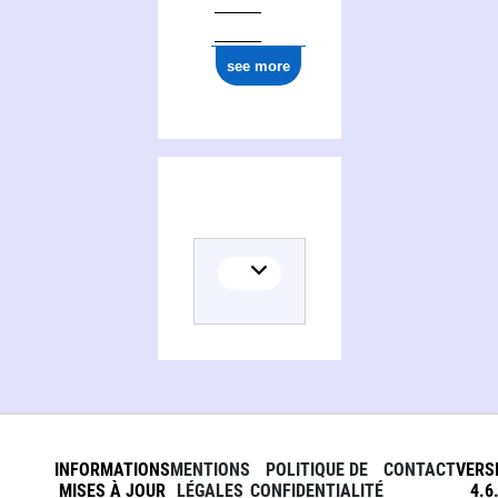
see more
INFORMATIONS
MENTIONS
POLITIQUE DE
CONTACT
VERS
MISES À JOUR
LÉGALES
CONFIDENTIALITÉ
4.6