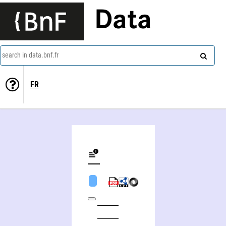
Data
search in data.bnf.fr
FR