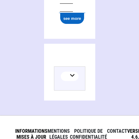
see more
INFORMATIONS
MENTIONS
POLITIQUE DE
CONTACT
VERS
MISES À JOUR
LÉGALES
CONFIDENTIALITÉ
4.6