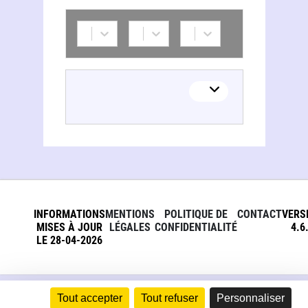
INFORMATIONS
MENTIONS
POLITIQUE DE
CONTACT
VERS
MISES À JOUR
LÉGALES
CONFIDENTIALITÉ
4.6
LE 28-04-2026
Tout accepter
Tout refuser
Personnaliser