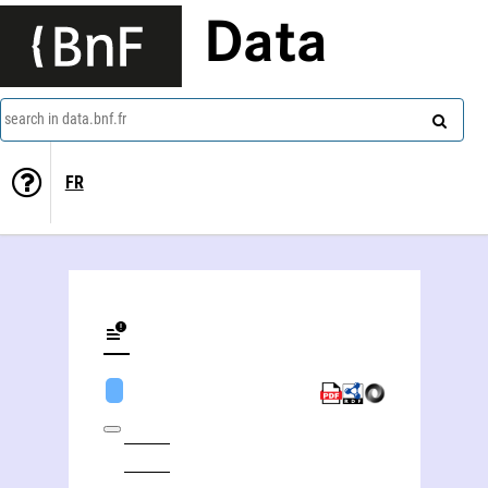
Data
search in data.bnf.fr
FR