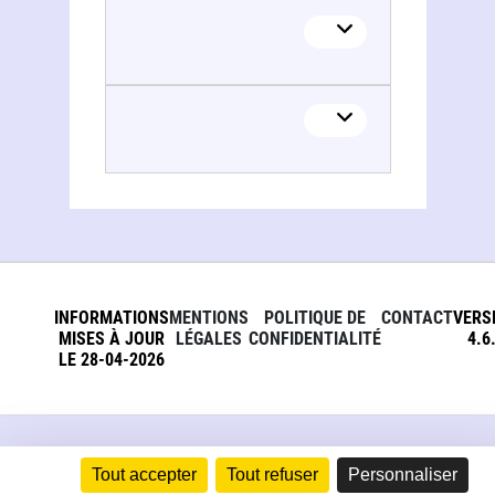
INFORMATIONS
MENTIONS
POLITIQUE DE
CONTACT
VERS
MISES À JOUR
LÉGALES
CONFIDENTIALITÉ
4.6
LE 28-04-2026
Tout accepter
Tout refuser
Personnaliser