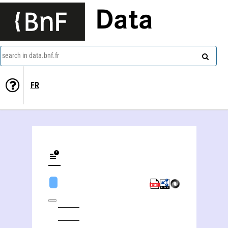
Data
search in data.bnf.fr
FR