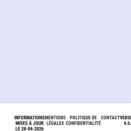
INFORMATIONS
MENTIONS
POLITIQUE DE
CONTACT
VERS
MISES À JOUR
LÉGALES
CONFIDENTIALITÉ
4.6
LE 28-04-2026