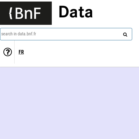
Data
search in data.bnf.fr
FR