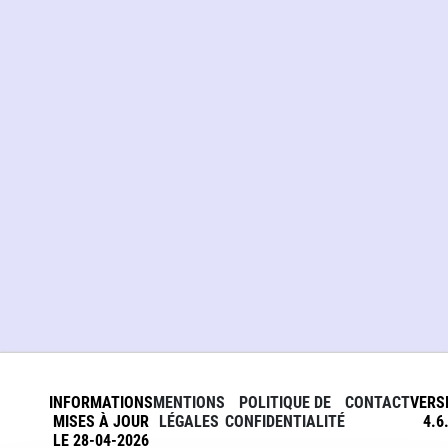
INFORMATIONS
MENTIONS
POLITIQUE DE
CONTACT
VERS
MISES À JOUR
LÉGALES
CONFIDENTIALITÉ
4.6
LE 28-04-2026