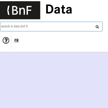
Data
search in data.bnf.fr
FR