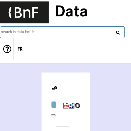
Data
search in data.bnf.fr
FR